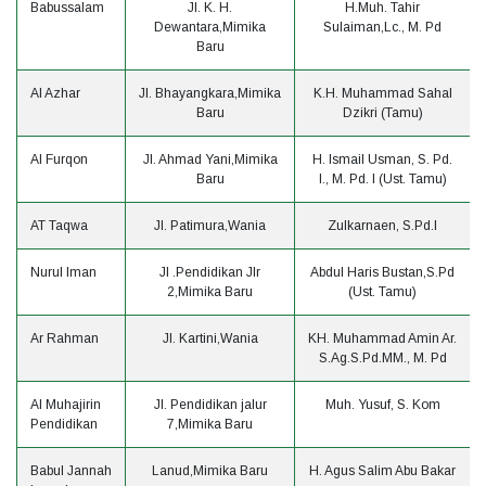
Babussalam
Jl. K. H.
H.Muh. Tahir
Dewantara,Mimika
Sulaiman,Lc., M. Pd
Baru
Al Azhar
Jl. Bhayangkara,Mimika
K.H. Muhammad Sahal
Baru
Dzikri (Tamu)
Al Furqon
Jl. Ahmad Yani,Mimika
H. Ismail Usman, S. Pd.
Baru
I., M. Pd. I (Ust. Tamu)
AT Taqwa
Jl. Patimura,Wania
Zulkarnaen, S.Pd.I
Nurul Iman
Jl .Pendidikan Jlr
Abdul Haris Bustan,S.Pd
2,Mimika Baru
(Ust. Tamu)
Ar Rahman
Jl. Kartini,Wania
KH. Muhammad Amin Ar.
S.Ag.S.Pd.MM., M. Pd
Al Muhajirin
Jl. Pendidikan jalur
Muh. Yusuf, S. Kom
Pendidikan
7,Mimika Baru
Babul Jannah
Lanud,Mimika Baru
H. Agus Salim Abu Bakar