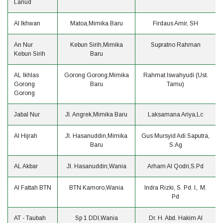
Lanud
Al Ikhwan
Matoa,Mimika Baru
Firdaus Amir, SH
An Nur
Kebun Sirih,Mimika
Supratno Rahman
Kebun Sirih
Baru
AL Ikhlas
Gorong Gorong,Mimika
Rahmat Iswahyudi (Ust.
Gorong
Baru
Tamu)
Gorong
Jabal Nur
Jl. Angrek,Mimika Baru
Laksamana Ariya,Lc
Al Hijrah
Jl. Hasanuddin,Mimika
Gus Mursyid Adi Saputra,
Baru
S.Ag
AL Akbar
Jl. Hasanuddin,Wania
Arham Al Qodri,S.Pd
Al Fattah BTN
BTN Kamoro,Wania
Indra Rizki, S. Pd. I,. M.
Pd
AT - Taubah
Sp 1 DDI,Wania
Dr. H. Abd. Hakim Al