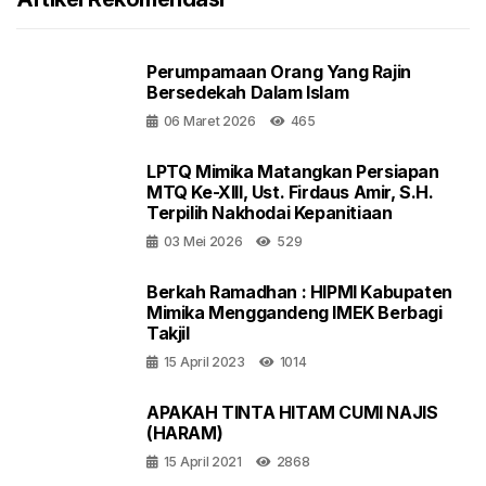
Perumpamaan Orang Yang Rajin
Bersedekah Dalam Islam
06 Maret 2026
465
LPTQ Mimika Matangkan Persiapan
MTQ Ke-XIII, Ust. Firdaus Amir, S.H.
Terpilih Nakhodai Kepanitiaan
03 Mei 2026
529
Berkah Ramadhan : HIPMI Kabupaten
Mimika Menggandeng IMEK Berbagi
Takjil
15 April 2023
1014
APAKAH TINTA HITAM CUMI NAJIS
(HARAM)
15 April 2021
2868