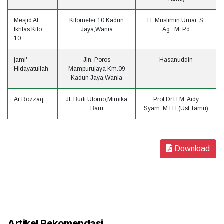
Mesjid Al
Kilometer 10 Kadun
H. Muslimin Umar, S.
Ikhlas Kilo.
Jaya,Wania
Ag., M. Pd
10
jami'
Jln. Poros
Hasanuddin
Hidayatullah
Mampurujaya Km.09
Kadun Jaya,Wania
Ar Rozzaq
Jl. Budi Utomo,Mimika
Prof.Dr.H.M. Aidy
Baru
Syam.,M.H.I (Ust.Tamu)
Download
Artikel Rekomendasi