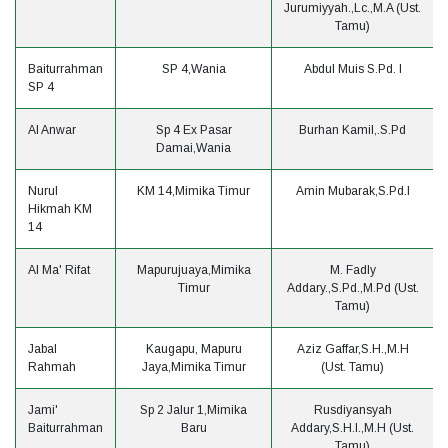
Jurumiyyah.,Lc.,M.A (Ust.
Tamu)
Baiturrahman
SP 4,Wania
Abdul Muis S.Pd. I
SP 4
Al Anwar
Sp 4 Ex Pasar
Burhan Kamil,.S.Pd
Damai,Wania
Nurul
KM 14,Mimika Timur
Amin Mubarak,S.Pd.I
Hikmah KM
14
Al Ma' Rifat
Mapurujuaya,Mimika
M. Fadly
Timur
Addary.,S.Pd.,M.Pd (Ust.
Tamu)
Jabal
Kaugapu, Mapuru
Aziz Gaffar,S.H.,M.H
Rahmah
Jaya,Mimika Timur
(Ust. Tamu)
Jami'
Sp 2 Jalur 1,Mimika
Rusdiyansyah
Baiturrahman
Baru
Addary,S.H.I.,M.H (Ust.
Tamu)