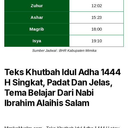
Zuhur
12:02
Ashar
15:23
Magrib
18:00
Isya
19:10
Sumber Jadwal : BHR Kabupaten Mimika
Teks Khutbah Idul Adha 1444
H Singkat, Padat Dan Jelas,
Tema Belajar Dari Nabi
Ibrahim Alaihis Salam