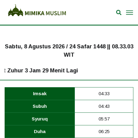
Sabtu, 8 Agustus 2026 / 24 Safar 1448 ||
08.33.04
WIT
hur 3 Jam 29 Menit Lagi
Imsak
04:33
Subuh
04:43
Syuruq
05:57
Duha
06:25