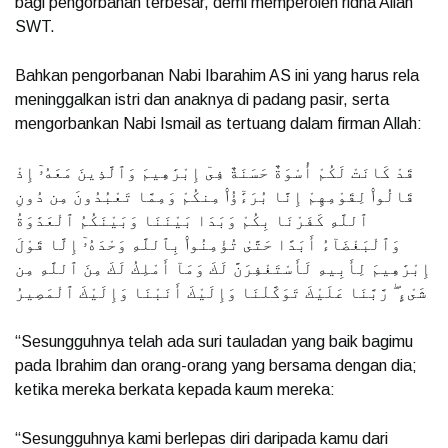
bagi pengorbanan terbesar, demi memperoleh ridha Allah
SWT.
Bahkan pengorbanan Nabi Ibarahim AS ini yang harus rela
meninggalkan istri dan anaknya di padang pasir, serta
mengorbankan Nabi Ismail as tertuang dalam firman Allah:
قَدْ كَانَتْ لَكُمْ أُسْوَةٌ حَسَنَةٌ فِىٓ إِبْرَٰهِيمَ وَٱلَّذِينَ مَعَهُۥٓ إِذْ
قَالُوا۟ لِقَوْمِهِمْ إِنَّا بُرَءَٰٓؤُا۟ مِنكُمْ وَمِمَّا تَعْبُدُونَ مِن دُونِ
ٱللَّهِ كَفَرْنَا بِكُمْ وَبَدَا بَيْنَنَا وَبَيْنَكُمُ ٱلْعَدَٰوَةُ
وَٱلْبَغْضَآءُ أَبَدًا حَتَّىٰ تُؤْمِنُوا۟ بِٱللَّهِ وَحْدَهُۥٓ إِلَّا قَوْلَ
إِبْرَٰهِيمَ لِأَبِيهِ لَأَسْتَغْفِرَنَّ لَكَ وَمَآ أَمْلِكُ لَكَ مِنَ ٱللَّهِ مِن
شَىْءٍ ۖ رَّبَّنَا عَلَيْكَ تَوَكَّلْنَا وَإِلَيْكَ أَنَبْنَا وَإِلَيْكَ ٱلْمَصِيرُ
“Sesungguhnya telah ada suri tauladan yang baik bagimu
pada Ibrahim dan orang-orang yang bersama dengan dia;
ketika mereka berkata kepada kaum mereka:
“Sesungguhnya kami berlepas diri daripada kamu dari