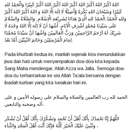
اللهُ اَكْبَرْ اللهُ اَكْبَرْ اللهُ اَكْبَرْ اللهُ اَكْبَرْ.اللهُ اَكْبَرْ كَبِيْرًا وَالْحَمْدُ للهِ
كَثِيْرًا وَسُبْحَانَ اللهِ بُكْرَةً وَّأَصِيْلًا لَا اِلٰهَ اِلَّا اللهُ وَ اللهُ اَكْبَرْ اللهُ اَكْبَرْ
وَللهِ الْحَمْدُ.الْحَمْدُ للهِ الَّذِيْ هَدَانَا لِشَرِيْعَةِ الْاِسْلَامِ. وَالصَّلَاةُ وَالسَّلَامُ
عَلَى سَيِّدِنَا مُحَمَّدٍ اَشْرَفِ الْاَنَامِ. أَشْهَدُ اَنْ لَا اِلٰهَ اِلَّا اللهُ وَحْدَهُ لَا
شَرِيْكَ لَهُ اَرْحَمُ الرَّاحِمِيْنَ وَرَبُّ الْعَالَمِيْنَ وَاَشْهَدُ اَنَّ سَيِّدَنَا مُحَمَّدًا
اِمَامَ الْمُرْسَلِيْنَ وَخَاتَمَ النَّبِيِّيْنَ.أَمَّا بَعْدُ.
Pada khutbah kedua ini, marilah sejenak kita menundukkan
jiwa dan hati untuk menyampaikan doa-doa kita kepada
Sang Maha mendengar, Allah Azza wa Jalla. Semoga doa-
doa itu terhantarkan ke sisi Allah Ta’ala bersama dengan
ibadah kurban yang kita tunaikan hari ini.
الحمد لله رب العالمين والصلاة والسلام على رسوله الأمين و على
آله وصحبه والتابعين،
اللَّهُمَّ إِنَّا نَحْمَدُكَ بِأَنَّكَ أَهْلٌ أَنْ تُحْمَد وَنَشْكُرُكَ بِأَنَّكَ أَهْلٌ أَنْ تُشْكَر
وَنُثْنِيْ عَلَيْكَ الْخَيْرَ كُلَّهُ فَإِنَّكَ أَنْتَ أَهْلُ الْمَجْدِ وَالثَّناَءِ ،