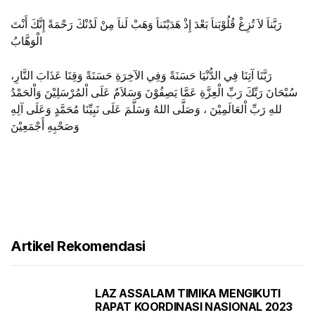
رَبَّناَ لاَ تُزِغْ قُلُوْبَناَ بَعْدَ إِذْ هَدَيْتَناَ وَهَبْ لَناَ مِنْ لَدُنْكَ رَحْمَةً إِنَّكَ أَنْتَ
الْوَهَّابُ
رَبَّنَا آتِنَا فِي الدُّنْيَا حَسَنَةً وَفِي الآخِرَةِ حَسَنَةً وَقِنَا عَذَابَ النَّارِ،
سُبْحَانَ رَبِّكَ رَبِّ الْعِزَّةِ عَمَّا يَصِفُوْنَ وَسَلاَمٌ عَلَى اْلمُرْسَلِيْنَ وَاْلحَمْدُ
للهِ رَبِّ اْلعَالَمِيْنَ ، وَصَلَّى اللهُ وَسَلَّمَ عَلَى نَبِيِّنَا مُحَمَّدٍ وَعَلَى آلِهِ
وَصَحْبِهِ أَجْمَعِيْنَ
Artikel Rekomendasi
LAZ ASSALAM TIMIKA MENGIKUTI
RAPAT KOORDINASI NASIONAL 2023