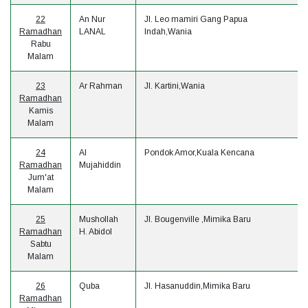
22
An Nur
Jl. Leo mamiri Gang Papua
Ramadhan
LANAL
Indah,Wania
Rabu
Malam
23
Ar Rahman
Jl. Kartini,Wania
Ramadhan
Kamis
Malam
24
Al
Pondok Amor,Kuala Kencana
Ramadhan
Mujahiddin
Jum'at
Malam
25
Mushollah
Jl. Bougenville ,Mimika Baru
Ramadhan
H. Abidol
Sabtu
Malam
26
Quba
Jl. Hasanuddin,Mimika Baru
Ramadhan