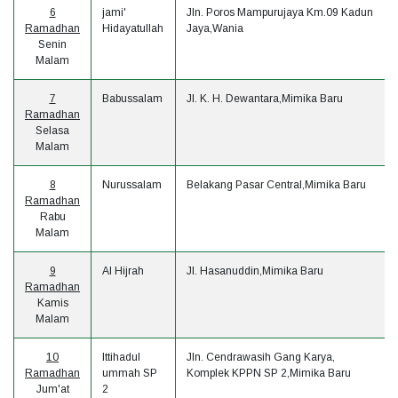
6
jami'
Jln. Poros Mampurujaya Km.09 Kadun
Ramadhan
Hidayatullah
Jaya,Wania
Senin
Malam
7
Babussalam
Jl. K. H. Dewantara,Mimika Baru
Ramadhan
Selasa
Malam
8
Nurussalam
Belakang Pasar Central,Mimika Baru
Ramadhan
Rabu
Malam
9
Al Hijrah
Jl. Hasanuddin,Mimika Baru
Ramadhan
Kamis
Malam
10
Ittihadul
Jln. Cendrawasih Gang Karya,
Ramadhan
ummah SP
Komplek KPPN SP 2,Mimika Baru
Jum'at
2