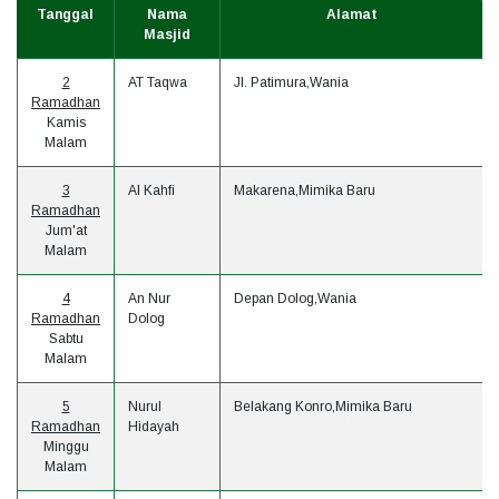
Tanggal
Nama
Alamat
Masjid
2
AT Taqwa
Jl. Patimura,Wania
Ramadhan
Kamis
Malam
3
Al Kahfi
Makarena,Mimika Baru
Ramadhan
Jum'at
Malam
4
An Nur
Depan Dolog,Wania
Ramadhan
Dolog
Sabtu
Malam
5
Nurul
Belakang Konro,Mimika Baru
Ramadhan
Hidayah
Minggu
Malam