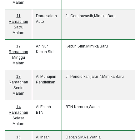
Malam
11
Darussalam
Jl. Cendrawasih,Mimika Baru
Ramadhan
Auto
Sabtu
Malam
12
An Nur
Kebun Sirih,Mimika Baru
Ramadhan
Kebun Sirih
Minggu
Malam
13
Al Muhajirin
Jl. Pendidikan jalur 7,Mimika Baru
Ramadhan
Pendidikan
Senin
Malam
14
Al Fattah
BTN Kamoro,Wania
Ramadhan
BTN
Selasa
Malam
16
Al Ihsan
Depan SMA 1,Wania