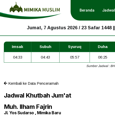
Beranda
Jadwal
Jumat, 7 Agustus 2026 / 23 Safar 1448 |
Imsak
Subuh
Syuruq
Duha
04:33
04:43
05:57
06:25
Sumber Jadwal : BH
Kembali ke Data Penceramah
Jadwal Khutbah Jum'at
Muh. Ilham Fajrin
Jl. Yos Sudarso , Mimika Baru