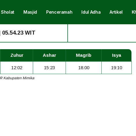
 Sholat
Masjid
Penceramah
Idul Adha
Artikel
K
|
05.54.23 WIT
W
Zuhur
Ashar
Magrib
Isya
12:02
15:23
18:00
19:10
R Kabupaten Mimika