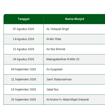
Tanggal
Nama Masjid
07 Agustus 2026
AL Hidayah Brigif
14 Agustus 2026
Al Ma' Rifat
21 Agustus 2026
An Nur Brimob
28 Agustus 2026
Makogabwilhan III Mile 32
04 September 2026
As Syajadah
11 September 2026
Jami' Baiturrahman
18 September 2026
Jabal Nur
25 September 2026
Al Anshor H. Abdul Majid Srikandi