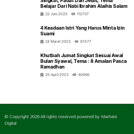
Singkat, Padat Dan Jelas, Tema
Belajar Dari Nabi Ibrahim Alaihis Salam
22 Juni 2023
113707
4 Keadaan Istri Yang Harus Minta Izin
Suami
24 Maret 2023
97477
Khutbah Jumat Singkat Sesuai Awal
Bulan Syawal, Tema : 8 Amalan Pasca
Ramadhan
25 April 2023
40966
© Copyright 2026 All rights reserved powered by Marhani
Digital