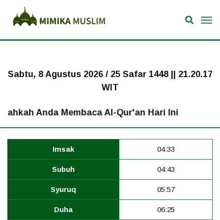
Sabtu, 8 Agustus 2026 / 25 Safar 1448 ||
21.20.18
WIT
ahkah Anda Membaca Al-Qur'an Hari Ini
Imsak
04:33
Subuh
04:43
Syuruq
05:57
Duha
06:25