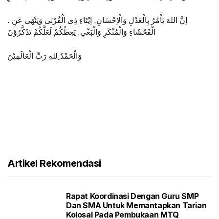
. اِنَّ اللهَ يَاْمُرُ بِالْعَدْلِ وَالْاِحْسَانِ, اِيْتَاءِ ذِى الْقُرْبَى وَيَنْهَى عَنِ
الْفَحْشَاءِ وَالْمُنْكَرِ وَالْبَغْىِ, يَعِظُكُمْ لَعَلَّكُمْ تَذَكَّرُوْنَ
وَالْحَمْدُ ِللهِ رَبِّ الْعَالَمِيْنَ
Artikel Rekomendasi
Rapat Koordinasi Dengan Guru SMP
Dan SMA Untuk Memantapkan Tarian
Kolosal Pada Pembukaan MTQ