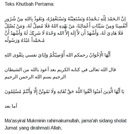
Teks Khutbah Pertama:
إنَّ الـحَمْدَ لِلّهِ نَـحْمَدُهُ وَنَسْتَعِيْنُهُ وَنَسْتَغْفِرُهُ، وَنَعُوذُ بِاللهِ مِنْ شُرُورِ
أَنْفُسِنَا وَمِنْ سَيِّئَاتِ أَعْمَالِنَا، مَنْ يَهْدِهِ اللهُ فَلَا مُضِلَّ لَهُ، وَمَنْ يُضْلِلْ
فَلَا هَادِيَ لَهُ، وَأَشْهَدُ أَن لاَّ إِلَهَ إِلاَّ الله وَحْدَهُ لَا شَرِيْكَ لَهُ وَأَشْهَدُ أَنَّ
مُـحَمَّداً عَبْدُهُ وَرَسُولُه
أَيُّهَا الْاِخْوَانُ رحمكم الله أُوْصِيْكُمْ وَاِيَايَ نفسي بِتَقْوَى اللهِ
قال الله تعالى في كتابه الكريم بعد أعوذ بالله من الشيطان
الرجيم بسم الله الرحمن الرحيم
يَا أَيُّهَا الَّذِينَ آمَنُوا اتَّقُوا اللَّهَ حَقَّ تُقَاتِهِ وَلَا تَمُوتُنَّ إِلَّا وَأَنْتُمْ مُسْلِمُونَ
أما بعد
Ma'asyiral Mukminin rahimakumullah, jama'ah sidang sholat
Jumat yang dirahmati Allah,