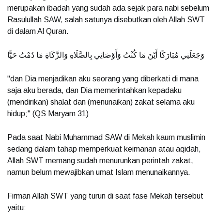
merupakan ibadah yang sudah ada sejak para nabi sebelum
Rasulullah SAW, salah satunya disebutkan oleh Allah SWT
di dalam Al Quran.
وَجَعَلَنِي مُبَارَكًا أَيْنَ مَا كُنْتُ وَأَوْصَانِي بِالصَّلَاةِ وَالزَّكَاةِ مَا دُمْتُ حَيًّا
"dan Dia menjadikan aku seorang yang diberkati di mana
saja aku berada, dan Dia memerintahkan kepadaku
(mendirikan) shalat dan (menunaikan) zakat selama aku
hidup;" (QS Maryam 31)
Pada saat Nabi Muhammad SAW di Mekah kaum muslimin
sedang dalam tahap memperkuat keimanan atau aqidah,
Allah SWT memang sudah menurunkan perintah zakat,
namun belum mewajibkan umat Islam menunaikannya.
Firman Allah SWT yang turun di saat fase Mekah tersebut
yaitu: