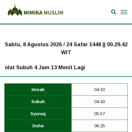
Sabtu, 8 Agustus 2026 / 24 Safar 1448 ||
00.29.43
WIT
t Subuh 4 Jam 13 Menit Lagi
Imsak
04:33
Subuh
04:43
Syuruq
05:57
Duha
06:25