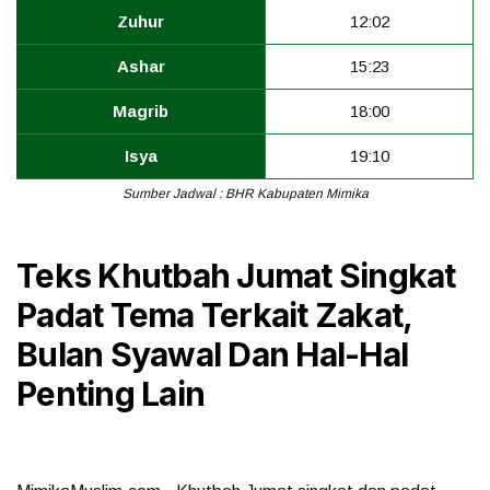
Zuhur
12:02
Ashar
15:23
Magrib
18:00
Isya
19:10
Sumber Jadwal : BHR Kabupaten Mimika
Teks Khutbah Jumat Singkat
Padat Tema Terkait Zakat,
Bulan Syawal Dan Hal-Hal
Penting Lain