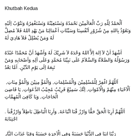
Khutbah Kedua
اَلْحَمْدُ لِلّهِ رَبِّ الْعَالَمِيْنَ نَحْمَدُهُ وَنَسْتَعِيْنُهُ وَنَسْتَغْفِرُهُ وَنَتُوْبُ اِلَيْهِ
وَنَعُوْذُ بِاللهِ مِنْ شُرُوْرِ اَنْفُسِنَا وَسَيِّئَاتِ اَعْمَالِنَا مَنْ يَهْدِ اللهُ فَلاَ مُضِلَّ
لَهُ وَمَنْ يُضْلِلْ فَلاَ هَادِيَ لَهُ
اَشْهَدُ اَنْ لاَ اِلهَ اِلاَّ اللهُ وَحْدَهُ لاَ شَرِيْكَ لَهُ وَاَشْهَدُ اَنَّ مُحَمَّدًا عَبْدُهُ
وَرَسُوْلُهُ وَالصَّلاَةُ وَالسَّلاَمُ عَلَى نَبِيِّنَا مُحَمَّدٍ وَعَلَى اَلِهِ وَاَصْحَابِهِ وَمَنْ
تَبِعَهُ اِلَى يَوْمِ الدِّيْنِ. اَمَّا بَعْدُ
اَللّهُمَّ اغْفِرْ لِلْمُسْلِمِيْنَ وَالْمُسْلِمَاتِ, وَالْمُؤْ مِنِيْنَ وَالْمُؤْ مِنَاتِ,
اَلْاَحْيَاءِ مِنْهُمْ وَالْاَمْوَاتِ, اِنَّكَ سَمِيْعٌ قَرِيْبٌ مُجِيْبُ الدَّعَوَاتِ, يَا قَاضِىَ
الْحَاجَاتِ, وَيَا كَافِىَ الْمُهِمَّاتِ
. اَللّهُمَّ اَرِنَا الْحَقَّ حَقًّا وَارْزُ قْنَا اتِّبَاعَةَ, وَاَرِنَا الْبَاطِلَ بَاطِلاً وَارْزُقْناَ
اجْتِنَابَهُ
رَبَّنَا اتِنَا فِى الدُّنْيَا حَسَنَةً وَفِى الْاَخِرَةِ حَسَنَةً وَقِنَا عَذَابَ النَّارِ