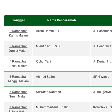
Tanggal
Nama Penceramah
2 Ramadhan
Abdul Hamid,SH.I
Jl. Hasanudd
Kamis Malam
3 Ramadhan
M.Arifin Adi J, S.SI
Jl. Cendrawa
Jum'at Malam
4 Ramadhan
Qobul Yani
Jl. Durian Iri
Sabtu Malam
5 Ramadhan
Ahmad Salim
SP 4,Wania
Minggu Malam
6 Ramadhan
Supratno Rahman
Jl. Bougenvi
Senin Malam
7 Ramadhan
Muhammad Aidil Thalib
Kompleks Sri
Selasa Malam