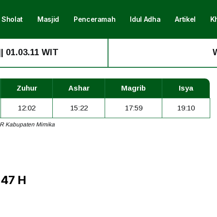
 Sholat
Masjid
Penceramah
Idul Adha
Artikel
K
||
01.03.11 WIT
Wakt
Zuhur
Ashar
Magrib
Isya
12:02
15:22
17:59
19:10
R Kabupaten Mimika
447 H