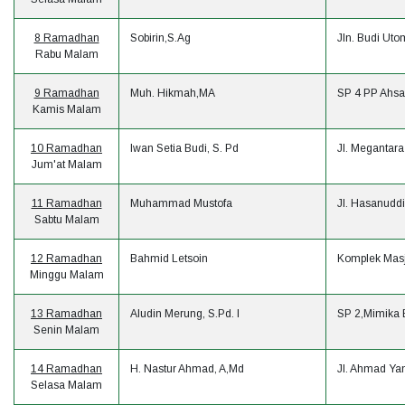
8 Ramadhan
Sobirin,S.Ag
Jln. Budi Ut
Rabu Malam
9 Ramadhan
Muh. Hikmah,MA
SP 4 PP Ahsa
Kamis Malam
10 Ramadhan
Iwan Setia Budi, S. Pd
Jl. Megantara
Jum'at Malam
11 Ramadhan
Muhammad Mustofa
Jl. Hasanudd
Sabtu Malam
12 Ramadhan
Bahmid Letsoin
Komplek Masj
Minggu Malam
13 Ramadhan
Aludin Merung, S.Pd. I
SP 2,Mimika 
Senin Malam
14 Ramadhan
H. Nastur Ahmad, A,Md
Jl. Ahmad Ya
Selasa Malam