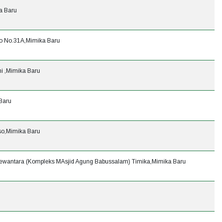
a Baru
mo No.31A,Mimika Baru
ni ,Mimika Baru
Baru
rso,Mimika Baru
 Dewantara (Kompleks MAsjid Agung Babussalam) Timika,Mimika Baru