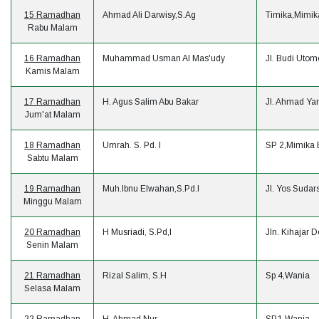
15 Ramadhan
Ahmad Ali Darwisy,S.Ag
Timika,Mimik
Rabu Malam
16 Ramadhan
Muhammad Usman Al Mas'udy
Jl. Budi Uto
Kamis Malam
17 Ramadhan
H. Agus Salim Abu Bakar
Jl. Ahmad Ya
Jum'at Malam
18 Ramadhan
Umrah. S. Pd. I
SP 2,Mimika 
Sabtu Malam
19 Ramadhan
Muh.Ibnu Elwahan,S.Pd.I
Jl. Yos Suda
Minggu Malam
20 Ramadhan
H Musriadi, S.Pd,I
Jln. Kihajar
Senin Malam
21 Ramadhan
Rizal Salim, S.H
Sp 4,Wania
Selasa Malam