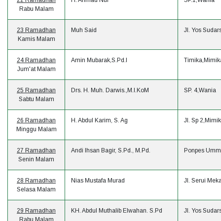
22 Ramadhan
H. Ahmad Nur
SP.1,Wania
Rabu Malam
23 Ramadhan
Muh Said
Jl. Yos Suda
Kamis Malam
24 Ramadhan
Amin Mubarak,S.Pd.I
Timika,Mimik
Jum'at Malam
25 Ramadhan
Drs. H. Muh. Darwis.,M.I.KoM
SP. 4,Wania
Sabtu Malam
26 Ramadhan
H. Abdul Karim, S. Ag
Jl. Sp 2,Mimi
Minggu Malam
27 Ramadhan
Andi Ihsan Bagir, S.Pd., M.Pd.
Ponpes Umma
Senin Malam
28 Ramadhan
Nias Mustafa Murad
Jl. Serui Mek
Selasa Malam
29 Ramadhan
KH. Abdul Muthalib Elwahan. S.Pd
Jl. Yos Suda
Rabu Malam