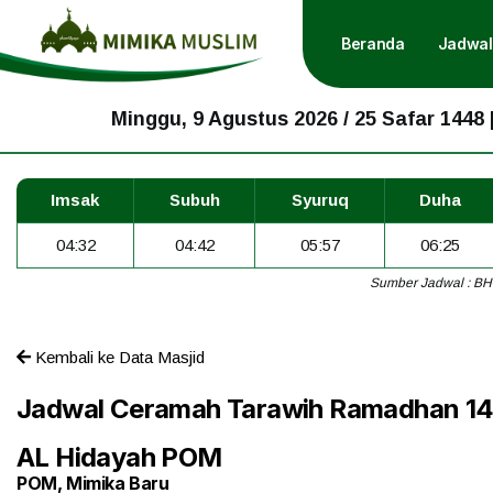
Beranda
Jadwal
Minggu, 9 Agustus 2026 / 25 Safar 1448 
Imsak
Subuh
Syuruq
Duha
04:32
04:42
05:57
06:25
Sumber Jadwal : BH
Kembali ke Data Masjid
Jadwal Ceramah Tarawih Ramadhan 1
AL Hidayah POM
POM, Mimika Baru