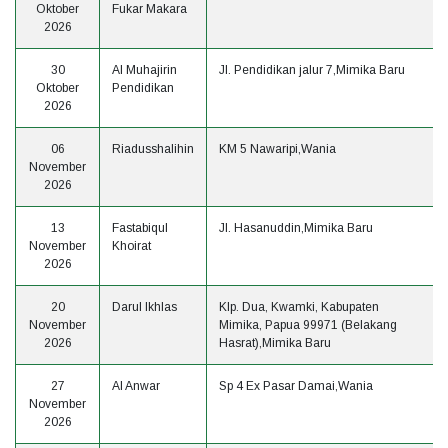
Oktober
Fukar Makara
2026
30
Al Muhajirin
Jl. Pendidikan jalur 7,Mimika Baru
Oktober
Pendidikan
2026
06
Riadusshalihin
KM 5 Nawaripi,Wania
November
2026
13
Fastabiqul
Jl. Hasanuddin,Mimika Baru
November
Khoirat
2026
20
Darul Ikhlas
Klp. Dua, Kwamki, Kabupaten
November
Mimika, Papua 99971 (Belakang
2026
Hasrat),Mimika Baru
27
Al Anwar
Sp 4 Ex Pasar Damai,Wania
November
2026