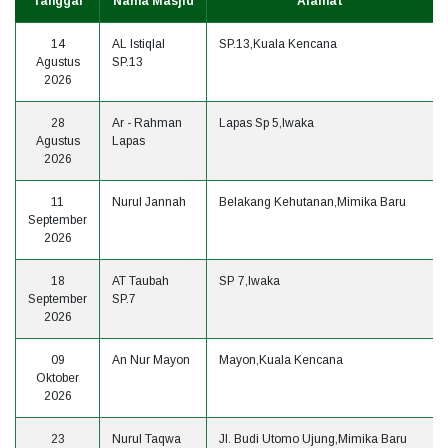
Tanggal
Nama Masjid
Alamat
14
AL Istiqlal
SP.13,Kuala Kencana
Agustus
SP.13
2026
28
Ar - Rahman
Lapas Sp 5,Iwaka
Agustus
Lapas
2026
11
Nurul Jannah
Belakang Kehutanan,Mimika Baru
September
2026
18
AT Taubah
SP 7,Iwaka
September
SP.7
2026
09
An Nur Mayon
Mayon,Kuala Kencana
Oktober
2026
23
Nurul Taqwa
Jl. Budi Utomo Ujung,Mimika Baru